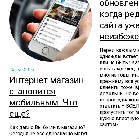
обновлен
когда ре
сайта уж
неизбеже
Перед каждым в
однажды встает
или не быть? Каз
есть, владелец 
26 окт. 2016 г.
многие годы, ино
Интернет магазин
прежнему все ус
клиенты тоже, в
становится
довольны, но вс
вопрос однажды
мобильным. Что
ответить – ВСЕ,
еще?
пропустить тот 
нужно вплотную
сайтом?
Как давно Вы были в магазине?
Сегодня не все однозначно могут