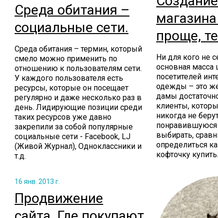
Создание
Среда обитания –
магазина
социальные сети.
проще, т
Среда обитания – термин, который
Ни для кого не с
смело можно применить по
основная масса
отношению к пользователям сети.
посетителей инт
У каждого пользователя есть
одежды – это ж
ресурсы, которые он посещает
дамы достаточн
регулярно и даже несколько раз в
клиенты, которы
день. Лидирующие позиции среди
никогда не беру
таких ресурсов уже давно
понравившуюся 
закрепили за собой популярные
выбирать, сравн
социальные сети - Facebook, LJ
определиться ка
(Живой Журнал), Одноклассники и
кофточку купить
т.д.
16 янв. 2013 г.
Продвижение
сайта. Где покупают